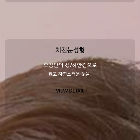
처진눈성형
오감만의 상/하안검으로
젊고 자연스러운 눈을!
VIEW DETAIL