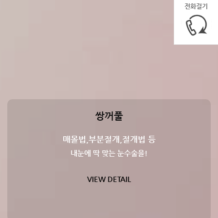
전화걸기
쌍꺼풀
매몰법,부분절개,절개법 등
내눈에 딱 맞는 눈수술을!
VIEW DETAIL