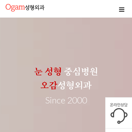
눈 성형
중심병원
오감
성형외과
Since
2000
온라인상담