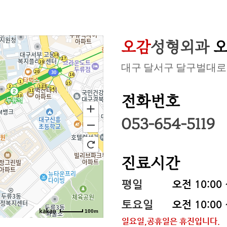
오감
성형외과
오
대구 달서구 달구벌대로 1
전화번호
053-654-5119
진료시간
평일
오전 10:00 
토요일
오전 10:00 
100m
일요일,공휴일은 휴진입니다.