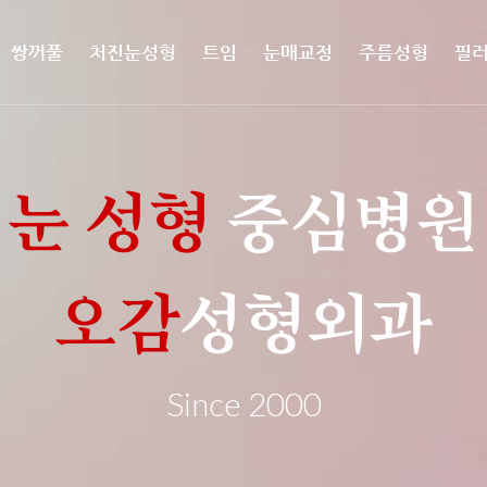
쌍꺼풀
처진눈성형
트임
눈매교정
주름성형
필러
눈 성형
중심병원
오감
성형외과
Since
2000