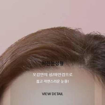
처진눈성형
오감만의 상/하안검으로
젊고 자연스러운 눈을!
VIEW DETAIL