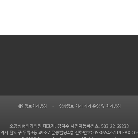
개인정보처리방침
•
영상정보 처리 기기 운영 및 처리방침
오감성형외과의원 대표자: 김지수 사업자등록번호: 503-22-69233
역시 달서구 두류3동 493-7 운봉빌딩4층 전화번호: 053)654-5119 FAX : 053