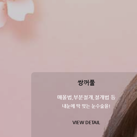
쌍꺼풀
매몰법,부분절개,절개법 등
내눈에 딱 맞는 눈수술을!
VIEW DETAIL