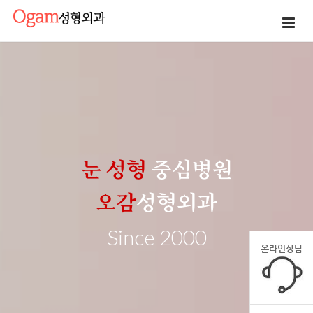
눈 성형
중심병원
오감
성형외과
Since
2000
온라인상담