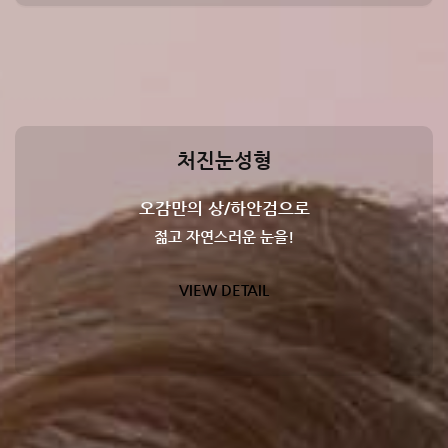
처진눈성형
오감만의 상/하안검으로
젊고 자연스러운 눈을!
VIEW DETAIL