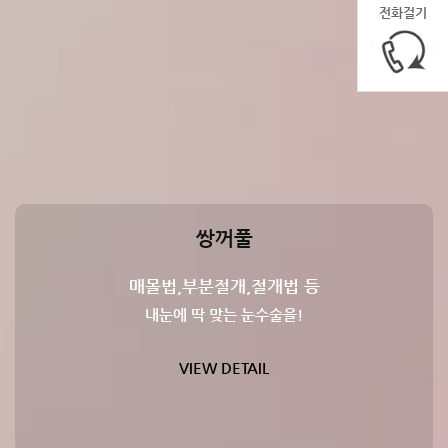
전화걸기
쌍꺼풀
매몰법,부분절개,절개법 등
내눈에 딱 맞는 눈수술을!
VIEW DETAIL