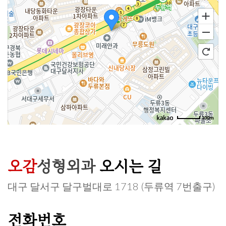
100m
오감
성형외과
오시는 길
대구 달서구 달구벌대로 1718 (두류역 7번출구)
전화번호